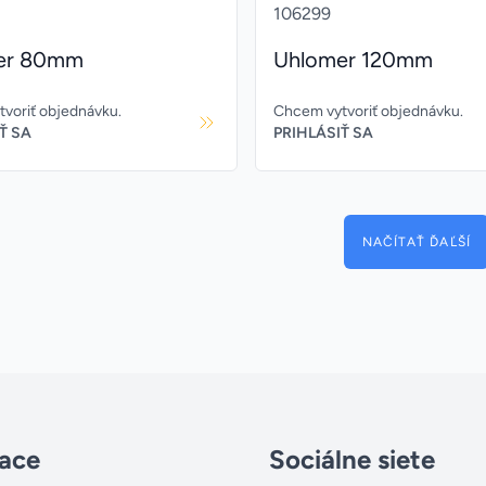
106299
er 80mm
Uhlomer 120mm
voriť objednávku.
Chcem vytvoriť objednávku.
Ť SA
PRIHLÁSIŤ SA
NAČÍTAŤ ĎAĽŠÍ
ace
Sociálne siete