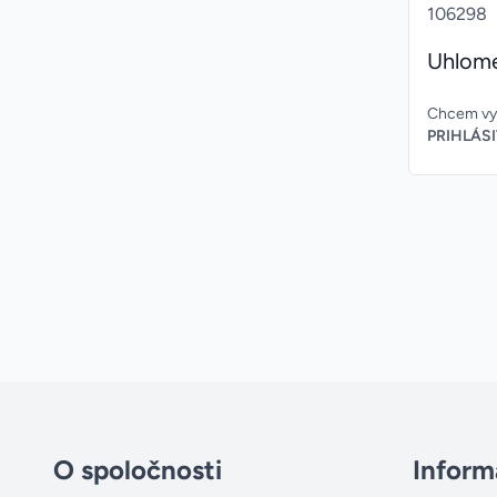
106298
Uhlom
Chcem vyt
PRIHLÁSI
O spoločnosti
Inform