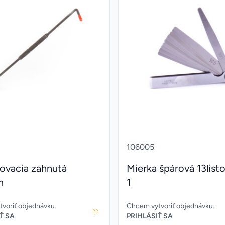
106005
sovacia zahnutá
Mierka špárová 13list
m
1
voriť objednávku.
Chcem vytvoriť objednávku.
Ť SA
PRIHLÁSIŤ SA